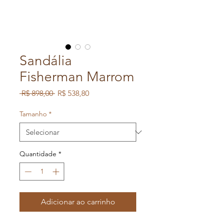
Sandália
Fisherman Marrom
Preço
Preço
 R$ 898,00 
R$ 538,80
normal
promocional
Tamanho
*
Quantidade
*
Adicionar ao carrinho