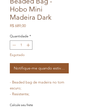
Beaded Bag -
Hobo Mini
Madeira Dark
Preço
R$ 689,00
Quantidade
*
Esgotado
Notifique-me quando estiver disponível
- Beaded bag de madeira no tom
escuro;
- Resistente;
- Fechamento em imã;
Calcule seu frete
- Tamanho pequeno;