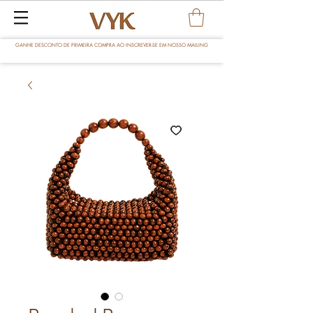
GANHE DESCONTO DE PRIMEIRA COMPRA AO INSCREVER-SE EM NOSSO MAILING