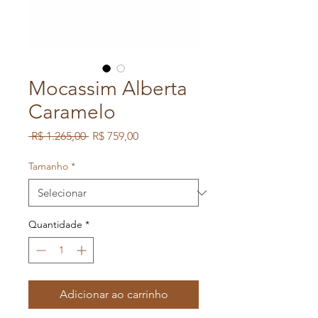
Mocassim Alberta
Caramelo
Preço
Preço
 R$ 1.265,00 
R$ 759,00
normal
promocional
Tamanho
*
Quantidade
*
Adicionar ao carrinho