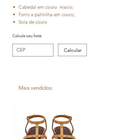
Cabedal em couro macio;
Forro e palmilha em couro;
Sola de couro
Calça o tamanho real;
Calcule seu frete
- 100% Conforto
Calcular
Mais vendidos: