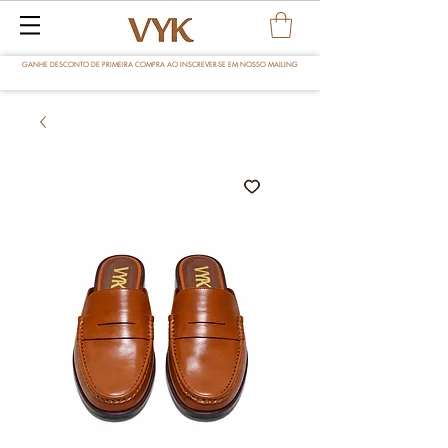
GANHE DESCONTO DE PRIMEIRA COMPRA AO INSCREVER-SE EM NOSSO MAILING