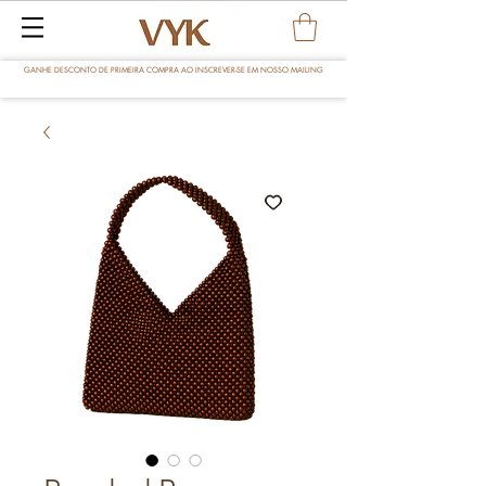
GANHE DESCONTO DE PRIMEIRA COMPRA AO INSCREVER-SE EM NOSSO MAILING