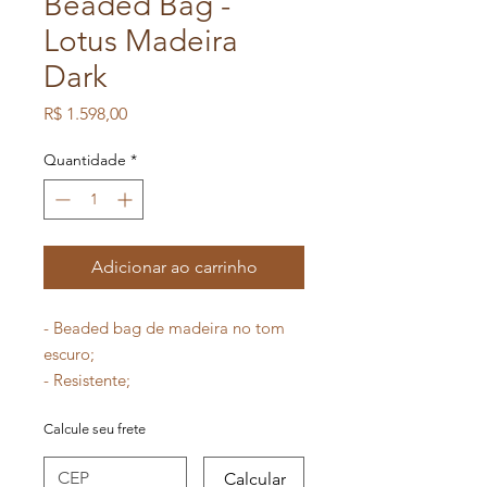
Beaded Bag -
Lotus Madeira
Dark
Preço
R$ 1.598,00
Quantidade
*
Adicionar ao carrinho
- Beaded bag de madeira no tom
escuro;
- Resistente;
- Fechamento em imã;
Calcule seu frete
- Tamanho grande;
Calcular