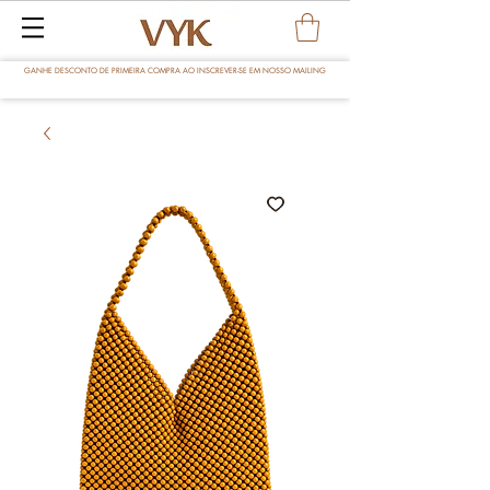
GANHE DESCONTO DE PRIMEIRA COMPRA AO INSCREVER-SE EM NOSSO MAILING