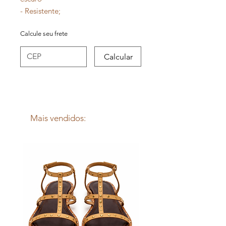
- Resistente;
- Fechamento em imã;
Calcule seu frete
- Tamanho grande;
Calcular
Mais vendidos: