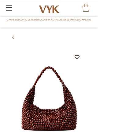
GANHE DESCONTO DE PRIMEIRA COMPRA AO INSCREVER-SE EM NOSSO MAILING