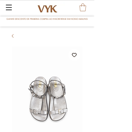
GANHE DESCONTO DE PRIMEIRA COMPRA AO INSCREVER-SE EM NOSSO MAILING