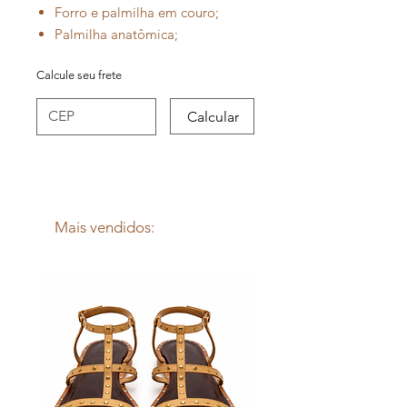
Forro e palmilha em couro;
Palmilha anatômica;
Fechamento com fivela de
Calcule seu frete
metal;
Sola de borracha;
Calcular
Calça o tamanho real;
Metais banho níquel.
Mais vendidos: